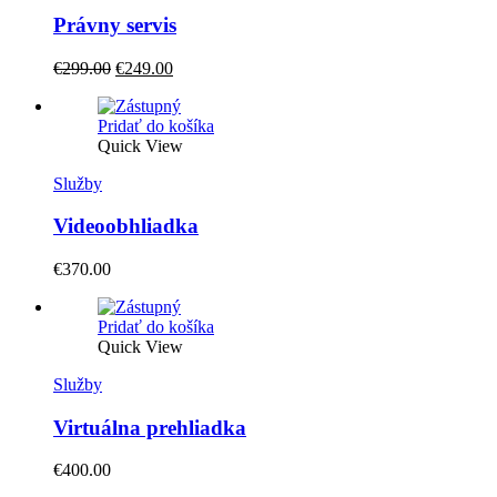
Právny servis
Original
Current
€
299.00
€
249.00
price
price
was:
is:
Pridať do košíka
€299.00.
€249.00.
Quick View
Služby
Videoobhliadka
€
370.00
Pridať do košíka
Quick View
Služby
Virtuálna prehliadka
€
400.00