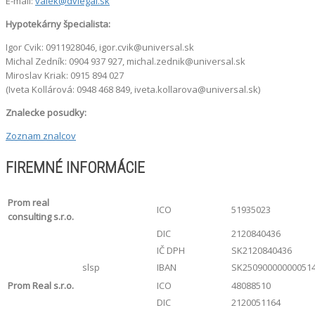
E-mail:
valek@dvlegal.sk
Hypotekárny špecialista:
Igor Cvik: 0911928046, igor.cvik@universal.sk
Michal Zedník: 0904 937 927, michal.zednik@universal.sk
Miroslav Kriak: 0915 894 027
(Iveta Kollárová: 0948 468 849, iveta.kollarova@universal.sk)
Znalecke posudky:
Zoznam znalcov
FIREMNÉ INFORMÁCIE
Prom real
ICO
51935023
consulting s.r.o.
DIC
2120840436
IČ DPH
SK2120840436
slsp
IBAN
SK25090000000051
Prom Real s.r.o.
ICO
48088510
DIC
2120051164