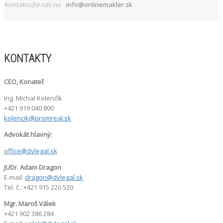
Kontaktujte nás na
info@onlinemakler.sk
KONTAKTY
CEO, Konateľ:
Ing. Michal Kolenčík
+421 919 040 800
kolencik@promreal.sk
Advokát hlavný:
office@dvlegal.sk
JUDr. Adam Dragon
E-mail:
dragon@dvlegal.sk
Tel. č.: +421 915 220 520
Mgr. Maroš Válek
+421 902 386 284