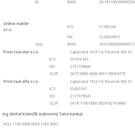
tb
IBAN
SK18110000000029
Online makler
ICO
51182246
s.r.o.
DIC
2120629973
slsp
IBAN
SK91090000000051
Prom real star s.r.o.
Cajlanská 1912/14, Pezinok 902 01
ICO
54 559 341
DIC
2121728642
SLSP
SK73 0900 0000 0051 9058 8775
Prom real alfa s.r.o.
Cajlanská 1912/14, Pezinok 902 01
ICO
55420141
DIC
2121979541
SLSP
SK18 1100 0000 0029 4214 9860
Ing. Michal Kolenčík (súkromný Tatra banka)
SK52 1100 0000 0029 3763 3607