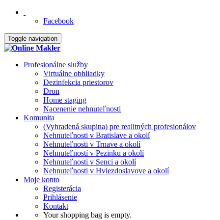
Facebook
Toggle navigation
Profesionálne služby
Virtuálne obhliadky
Dezinfekcia priestorov
Dron
Home staging
Nacenenie nehnuteľnosti
Komunita
(Vyhradená skupina) pre realitných profesionálov
Nehnuteľnosti v Bratislave a okolí
Nehnuteľnosti v Trnave a okolí
Nehnuteľností v Pezinku a okolí
Nehnuteľnosti v Senci a okolí
Nehnuteľnosti v Hviezdoslavove a okolí
Moje konto
Registerácia
Prihlásenie
Kontakt
Your shopping bag is empty.