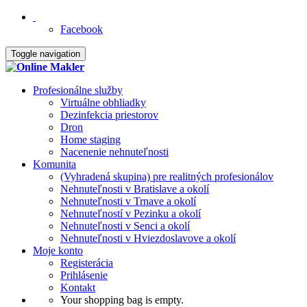
Facebook
Toggle navigation
Profesionálne služby
Virtuálne obhliadky
Dezinfekcia priestorov
Dron
Home staging
Nacenenie nehnuteľnosti
Komunita
(Vyhradená skupina) pre realitných profesionálov
Nehnuteľnosti v Bratislave a okolí
Nehnuteľnosti v Trnave a okolí
Nehnuteľností v Pezinku a okolí
Nehnuteľnosti v Senci a okolí
Nehnuteľnosti v Hviezdoslavove a okolí
Moje konto
Registerácia
Prihlásenie
Kontakt
Your shopping bag is empty.