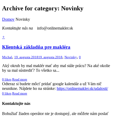
Archive for category: Novinky
Domov
Novinky
Kontaktujte nás na
info@onlinemakler.sk
+
Klientská základňa pre makléra
,
,
,
Michal
19. augusta 2018
19. augusta 2018
Novinky
0
Aký okruh by mal maklér mať aby mal stále prácu? Na aké okolie
by sa mal sústrediť? To všetko sa...
0
likes
Read more
Odteraz si budete môcť pridať google kalendár a už Vám nič
neunikne. Nájdete ho na stránke:
https://onlinemakler.sk/udalosti/
0
likes
Read more
Kontaktujte nás
Bohužiaľ žiaden operátor nie je dostupný, ale môžete nám poslať