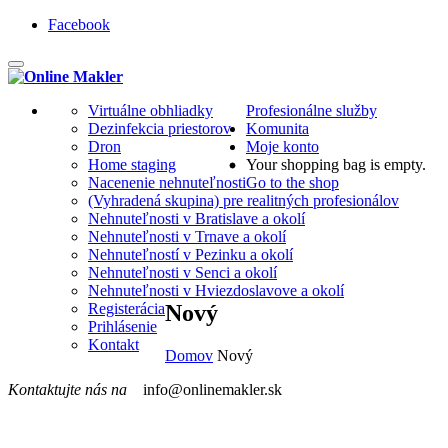
Facebook
Toggle
navigation
Virtuálne obhliadky
Profesionálne služby
Dezinfekcia priestorov
Komunita
Dron
Moje konto
Home staging
Your shopping bag is empty.
Nacenenie nehnuteľnosti
Go to the shop
(Vyhradená skupina) pre realitných profesionálov
Nehnuteľnosti v Bratislave a okolí
Nehnuteľnosti v Trnave a okolí
Nehnuteľností v Pezinku a okolí
Nehnuteľnosti v Senci a okolí
Nehnuteľnosti v Hviezdoslavove a okolí
Registerácia
Nový
Prihlásenie
Kontakt
Domov
Nový
Kontaktujte nás na
info@onlinemakler.sk