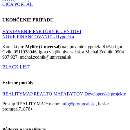
CICA PORTÁL
UKONČENIE PRÍPADU
VYSTAVENIE FAKTÚRY KLIENTOVI
NOVE FINANCOVANIE - Hypotéka
Kontakt pre
Mylife (Universal)
na tipovanie hypoték. Riešia Igor
Cvik: 0911928046, igor.cvik@universal.sk a Michal Zedník: 0904
937 927, michal.zednik@universal.sk
BLACK LIST
Externé portály
REALITYMAP
REALTO
MAPABYTOV
Developerské projekty
Prístup REALITYMAP: meno:
info@promreal.sk
, heslo:
promreal71876+
Pôdorys a vizualizácie