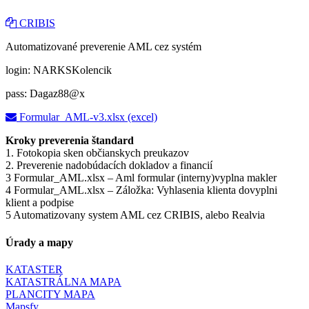
CRIBIS
Automatizované preverenie AML cez systém
login: NARKSKolencik
pass: Dagaz88@x
Formular_AML-v3.xlsx (excel)
Kroky preverenia štandard
1. Fotokopia sken občianskych preukazov
2. Preverenie nadobúdacích dokladov a financií
3 Formular_AML.xlsx – Aml formular (interny)vyplna makler
4 Formular_AML.xlsx – Záložka: Vyhlasenia klienta dovyplni
klient a podpise
5 Automatizovany system AML cez CRIBIS, alebo Realvia
Úrady a mapy
KATASTER
KATASTRÁLNA MAPA
PLANCITY MAPA
Mapsfy