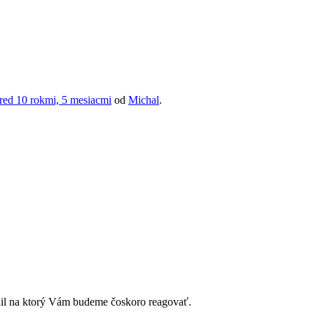
red 10 rokmi, 5 mesiacmi
od
Michal
.
ail na ktorý Vám budeme čoskoro reagovať.