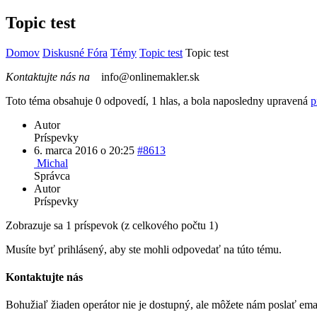
Topic test
Domov
Diskusné Fóra
Témy
Topic test
Topic test
Kontaktujte nás na
info@onlinemakler.sk
Toto téma obsahuje 0 odpovedí, 1 hlas, a bola naposledny upravená
p
Autor
Príspevky
6. marca 2016 o 20:25
#8613
Michal
Správca
Autor
Príspevky
Zobrazuje sa 1 príspevok (z celkového počtu 1)
Musíte byť prihlásený, aby ste mohli odpovedať na túto tému.
Kontaktujte nás
Bohužiaľ žiaden operátor nie je dostupný, ale môžete nám poslať em