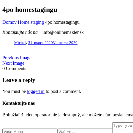
4po homestagingu
Domov
Home staging
4po homestagingu
Kontaktujte nás na
info@onlinemakler.sk
,
Michal
31. marca 2020
31. marca 2020
Previous Image
Next Image
0 Comments
Leave a reply
You must be
logged in
to post a comment.
Kontaktujte nás
Bohužiaľ žiaden operátor nie je dostupný, ale môžete nám poslať em