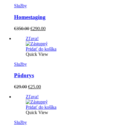
Služby
Homestaging
Original
Current
€
350.00
€
290.00
price
price
Zľava!
was:
is:
€350.00.
€290.00.
Pridať do košíka
Quick View
Služby
Pôdorys
Original
Current
€
29.00
€
25.00
price
price
Zľava!
was:
is:
€29.00.
€25.00.
Pridať do košíka
Quick View
Služby