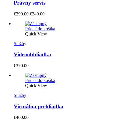
Právny servis
Original
Current
€
299.00
€
249.00
price
price
was:
is:
Pridať do košíka
€299.00.
€249.00.
Quick View
Služby
Videoobhliadka
€
370.00
Pridať do košíka
Quick View
Služby
Virtuálna prehliadka
€
400.00