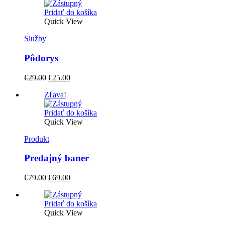
Pridať do košíka
Quick View
Služby
Pôdorys
Original
Current
€
29.00
€
25.00
price
price
Zľava!
was:
is:
€29.00.
€25.00.
Pridať do košíka
Quick View
Produkt
Predajný baner
Original
Current
€
79.00
€
69.00
price
price
was:
is:
Pridať do košíka
€79.00.
€69.00.
Quick View