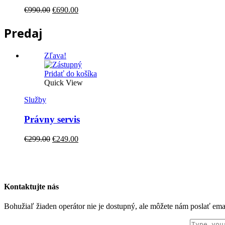
Original
Current
€
990.00
€
690.00
price
price
was:
is:
Predaj
€990.00.
€690.00.
Zľava!
Pridať do košíka
Quick View
Služby
Právny servis
Original
Current
€
299.00
€
249.00
price
price
was:
is:
€299.00.
€249.00.
Kontaktujte nás
Bohužiaľ žiaden operátor nie je dostupný, ale môžete nám poslať em