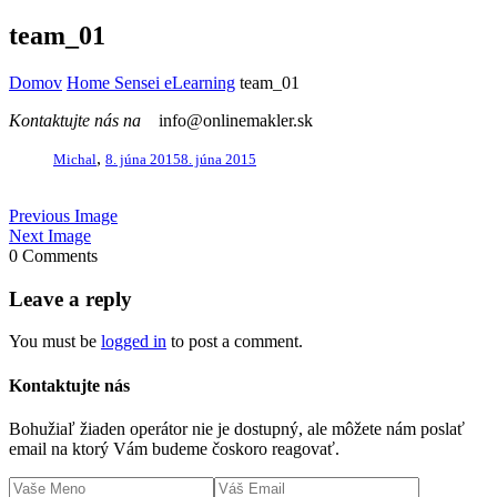
team_01
Domov
Home Sensei eLearning
team_01
Kontaktujte nás na
info@onlinemakler.sk
,
Michal
8. júna 2015
8. júna 2015
Previous Image
Next Image
0 Comments
Leave a reply
You must be
logged in
to post a comment.
Kontaktujte nás
Bohužiaľ žiaden operátor nie je dostupný, ale môžete nám poslať
email na ktorý Vám budeme čoskoro reagovať.