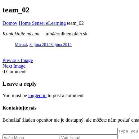
team_02
Domov
Home Sensei eLearning
team_02
Kontaktujte nás na
info@onlinemakler.sk
,
Michal
8. júna 2015
8. júna 2015
Previous Image
Next Image
0 Comments
Leave a reply
You must be
logged in
to post a comment.
Kontaktujte nás
Bohužiaľ žiaden operátor nie je dostupný, ale môžete nám poslať em