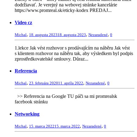
dodržiavať. Je verejný na webovej stránke kancelárie
https://www.promreal.sk/eticky-kodex PREDAJ...
Video cz
,
,
,
Michal
18. augusta 2023
18. augusta 2023
Nezaradené
0
1.lekce Jak vést rozhovor s prodávajícím na náběru Jak vést
s klientem rozhovor na náběru tak, aby výsledkem byl podpis
zprostředkovatelské smlouvy. Důraz...
Referencia
,
,
,
Michal
23. februára 2020
11. apríla 2022
Nezaradené
0
>> Referencia na Google TU páči sa mi promrealsk
facebook stránku
Networking
,
,
,
Michal
15. marca 2022
15. marca 2022
Nezaradené
0