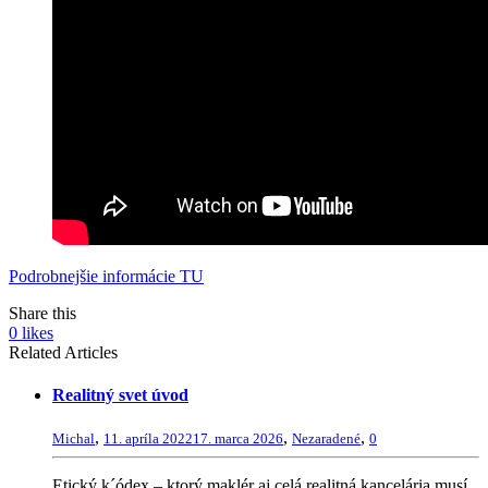
Podrobnejšie informácie TU
Share this
0
likes
Related Articles
Realitný svet úvod
,
,
,
Michal
11. apríla 2022
17. marca 2026
Nezaradené
0
Etický k´ódex – ktorý maklér aj celá realitná kancelária musí