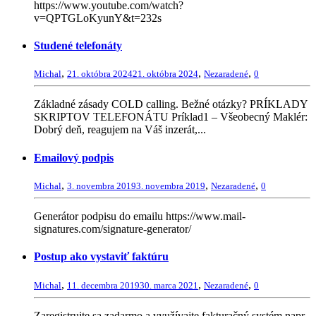
https://www.youtube.com/watch?
v=QPTGLoKyunY&t=232s
Studené telefonáty
,
,
,
Michal
21. októbra 2024
21. októbra 2024
Nezaradené
0
Základné zásady COLD calling. Bežné otázky? PRÍKLADY
SKRIPTOV TELEFONÁTU Príklad1 – Všeobecný Maklér:
Dobrý deň, reagujem na Váš inzerát,...
Emailový podpis
,
,
,
Michal
3. novembra 2019
3. novembra 2019
Nezaradené
0
Generátor podpisu do emailu https://www.mail-
signatures.com/signature-generator/
Postup ako vystaviť faktúru
,
,
,
Michal
11. decembra 2019
30. marca 2021
Nezaradené
0
Zaregistrujte sa zadarmo a využívajte fakturačný systém napr.