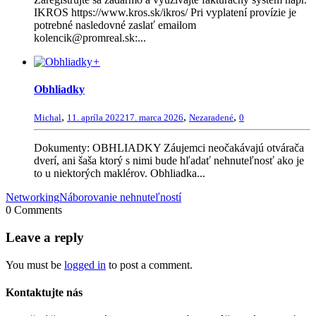
IKROS https://www.kros.sk/ikros/ Pri vyplatení provízie je
potrebné nasledovné zaslať emailom
kolencik@promreal.sk:...
+
Obhliadky
,
,
,
Michal
11. apríla 2022
17. marca 2026
Nezaradené
0
Dokumenty: OBHLIADKY Záujemci neočakávajú otvárača
dverí, ani šaša ktorý s nimi bude hľadať nehnuteľnosť ako je
to u niektorých maklérov. Obhliadka...
Networking
Náborovanie nehnuteľností
0 Comments
Leave a reply
You must be
logged in
to post a comment.
Kontaktujte nás