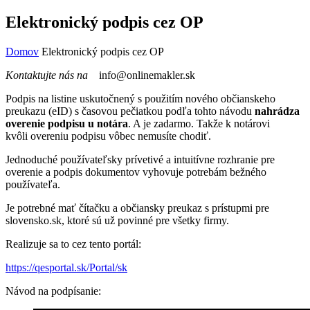
Elektronický podpis cez OP
Domov
Elektronický podpis cez OP
Kontaktujte nás na
info@onlinemakler.sk
Podpis na listine uskutočnený s použitím nového občianskeho
preukazu (eID) s časovou pečiatkou podľa tohto návodu
nahrádza
overenie podpisu u notára
. A je zadarmo. Takže k notárovi
kvôli overeniu podpisu vôbec nemusíte chodiť.
Jednoduché používateľsky prívetivé a intuitívne rozhranie pre
overenie a podpis dokumentov vyhovuje potrebám bežného
používateľa.
Je potrebné mať čítačku a občiansky preukaz s prístupmi pre
slovensko.sk, ktoré sú už povinné pre všetky firmy.
Realizuje sa to cez tento portál:
https://qesportal.sk/Portal/sk
Návod na podpísanie: