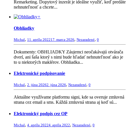
Remarketing. Dopytový inzerát je ideálne využiť, keď predáte
nehnuteľnosť a chcete...
+
Obhliadky
,
,
,
Michal
11. apríla 2022
17. marca 2026
Nezaradené
0
Dokumenty: OBHLIADKY Záujemci neočakávajú otvárača
dverí, ani šaša ktorý s nimi bude hľadať nehnuteľnosť ako je
to u niektorých maklérov. Obhliadka...
Elektronické podpisovanie
,
,
,
Michal
2. júna 2026
2. júna 2026
Nezaradené
0
Aktuálne využívame platformu signi, kde sa overuje zmluvná
strana cez email a sms. Káždá zmluvná strana aj keď sú...
Elektronický podpis cez OP
,
,
,
Michal
4. apríla 2022
4. apríla 2022
Nezaradené
0