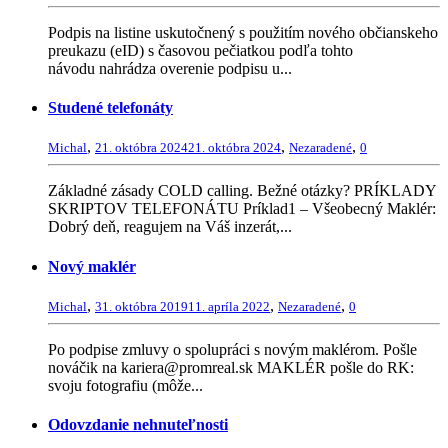
Podpis na listine uskutočnený s použitím nového občianskeho
preukazu (eID) s časovou pečiatkou podľa tohto
návodu nahrádza overenie podpisu u...
Studené telefonáty
,
,
,
Michal
21. októbra 2024
21. októbra 2024
Nezaradené
0
Základné zásady COLD calling. Bežné otázky? PRÍKLADY
SKRIPTOV TELEFONÁTU Príklad1 – Všeobecný Maklér:
Dobrý deň, reagujem na Váš inzerát,...
Nový maklér
,
,
,
Michal
31. októbra 2019
11. apríla 2022
Nezaradené
0
Po podpise zmluvy o spolupráci s novým maklérom. Pošle
nováčik na kariera@promreal.sk MAKLÉR pošle do RK:
svoju fotografiu (môže...
Odovzdanie nehnuteľnosti