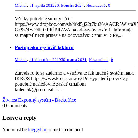
,
,
,
Michal
11. apríla 2022
26. februára 2024
Nezaradené
0
Všetky potrebné súbory sú tu:
https://www.dropbox.com/sh/4rkl5jj22r7ku26/AACR5Wlsra
Gx9zNYa?dl=0 PRÍPRAVA na odovzdávková: 1. Informuje
sa majiteľ nech prinesie na odovzdávku: zmluvu SPP,...
Postup ako vystaviť faktúru
,
,
,
Michal
11. decembra 2019
30. marca 2021
Nezaradené
0
Zaregistrujte sa zadarmo a využívajte fakturačný systém napr.
IKROS https://www.kros.sk/ikros/ Pri vyplatení provízie je
potrebné nasledovné zaslať emailom
kolencik@promreal.sk:...
Živnosť
Exportný systém - Backoffice
0 Comments
Leave a reply
You must be
logged in
to post a comment.